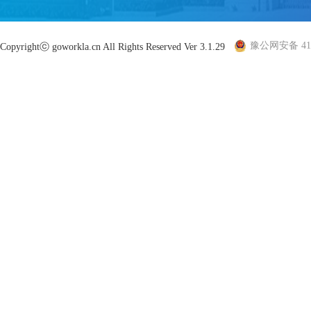
豫公网安备 410
Copyrightⓒ goworkla.cn All Rights Reserved Ver 3.1.29