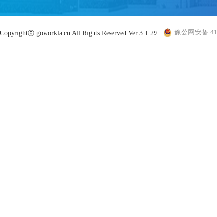
豫公网安备 410
Copyrightⓒ goworkla.cn All Rights Reserved Ver 3.1.29