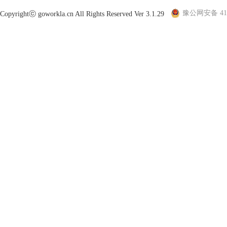
豫公网安备 410
Copyrightⓒ goworkla.cn All Rights Reserved Ver 3.1.29