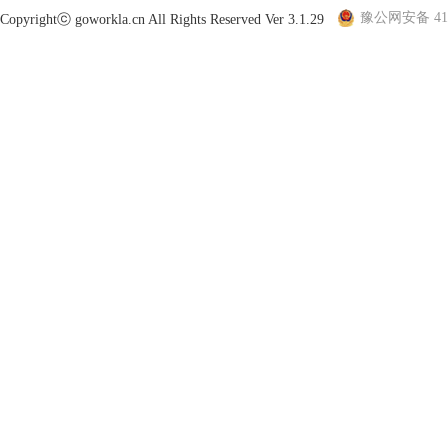
豫公网安备 410
Copyrightⓒ goworkla.cn All Rights Reserved Ver 3.1.29