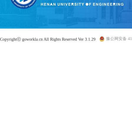
豫公网安备 410
Copyrightⓒ goworkla.cn All Rights Reserved Ver 3.1.29