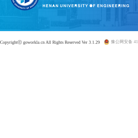
豫公网安备 410
Copyrightⓒ goworkla.cn All Rights Reserved Ver 3.1.29