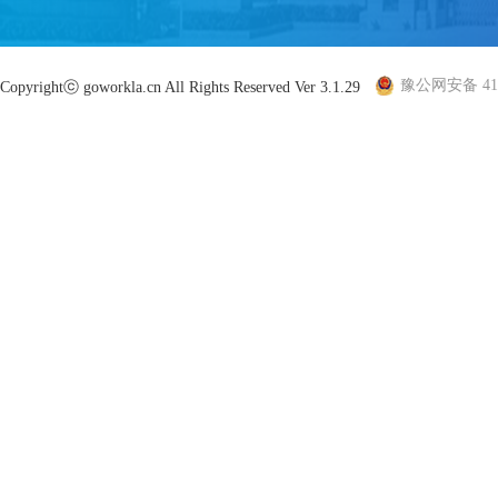
豫公网安备 410
Copyrightⓒ goworkla.cn All Rights Reserved Ver 3.1.29