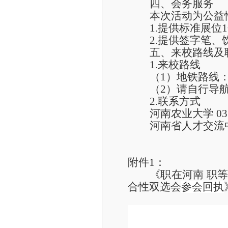
四、会务服务
本次活动为公益
1.提供
标准
展位
2.提供签字笔
五、来校路线及
1.来校路线
（
1
）
地铁路线
（
2
）
请自行导
2.联系方式
河南
农业
大学
03
河南省人才交流
附件
1
：
《
职在河南
职
合性双选会
参会回执